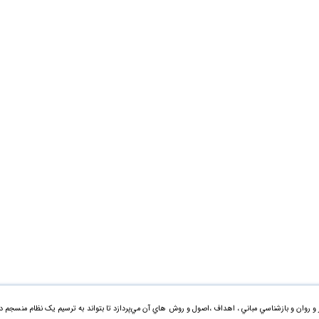
 و روان و بازشناسي مباني ، اهداف ،اصول و روش هاي آن مي‌پردازد تا بتواند به ترسيم يک نظام منسجم د