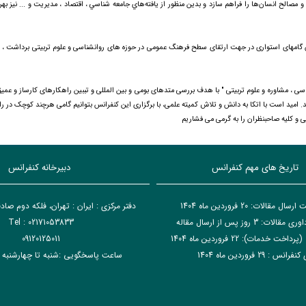
 مصالح انسان‌ها را فراهم سازد و بدين منظور از يافته‌هاي جامعه شناسي ، اقتصاد ، مديريت و ... نيز بهر
گامهای استواری در جهت ارتقای سطح فرهنگ عمومی در حوزه های روانشناسی و علوم تربیتی برداشت ، 
ی ، مشاوره و علوم تربیتی " با هدف بررسی متدهای بومی و بین المللی و تببین راهکارهای کارساز و عمی
زار خواهد گردید. امید است با اتکا به دانش و تلاش کمیته علمی، با برگزاری این کنفرانس بتوانیم گامی هرچند کوچک در را
ی و کلیه صاحبنظران را به گرمی می فشاریم
تاریخ های مهم کنفرانس
دبیرخانه کنفرانس
مقالات: 20 فروردین ماه 1404
دفتر مرکزی : ایران : تهران، فلکه دوم صا
ت: 3 روز پس از ارسال مقاله
Tel : 02171053833
 خدمات): 22 فروردین ماه 1404
09120125011
انس : 29 فروردین ماه 1404
ساعت پاسخگویی :شنبه تا چهارشنبه 8:00 الی 15