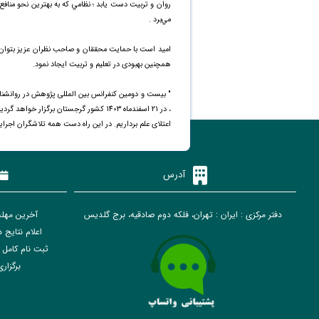
روان و تربيت دست يابد ؛ نظامي که به بهترين نحو منافع و
مي‌برد .
امید است با حمایت محققان و صاحب نظران عزیز بتوان 
همچنین بهبودی در تعلیم و تربیت ایجاد نمود.
" بیست و دومین کنفرانس بین المللی پژوهش در روانشناس
، در 21 اسفندماه 1403 کشور گرجستان برگ
اعتلای علم برداریم. در این راه دست همه تلاشگران اجرای
آدرس
دفتر مرکزی : ایران : تهران، فلکه دوم صادقیه، برج گلدیس
آخرین مهلت ارسال 
اعلام نتایج داوری مقالا
ثبت نام کامل (پرداخت
برگزاری کنفر