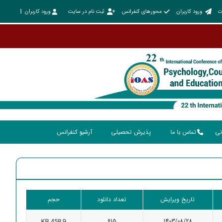
ت
ورود کاربران
محورهای کنفرانس
ثبت نام در سایت
ورود کاربران
نی
تماس با ما
پذیرش تحصیلی
آرشیو کنفرانس
تاریخ ویرایش
تعداد دانلود
حجم
458.9 KB
615
1403/08/28