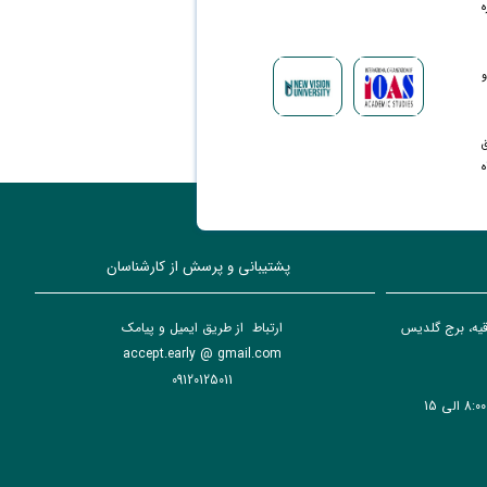
ه
و
ق
ه
پشتیبانی و پرسش از کارشناسان
دقیه، برج گلدیس
ارتباط از طریق ایمیل و پیامک
accept.early @ gmail.com
09120125011