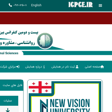
English
09120125011
صفحه اصلی
ثبت نام در همایش
درباره همایش
مزایای شرکت 
فایل های سایت
عملیات